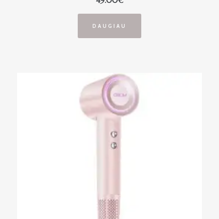
49.00
€
DAUGIAU