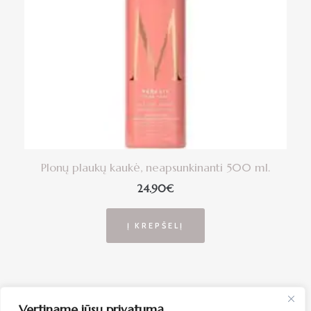
Plonų plaukų kaukė, neapsunkinanti 500 ml.
24.90
€
Į KREPŠELĮ
Vertiname jūsų privatumą