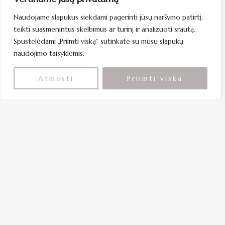
Naudojame slapukus siekdami pagerinti jūsų naršymo patirtį,
teikti suasmenintus skelbimus ar turinį ir analizuoti srautą.
Spustelėdami „Priimti viską“ sutinkate su mūsų slapukų
naudojimo taisyklėmis.
Atmesti
Priimti viską
IŠPARDUOTA
Volume šampūnas 500 ml.
24.90
€