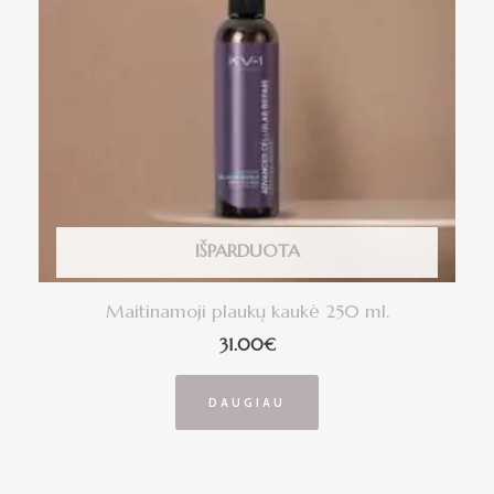
IŠPARDUOTA
Maitinamoji plaukų kaukė 250 ml.
31.00
€
DAUGIAU