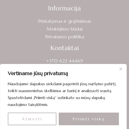
Informacija
Pristatymas ir grąžinimas
Mokėjimo būdai
Privatumo politika
Kontaktai
+370 623 44469
info@sveikasruoga.lt
Vertiname jūsų privatumą
Laisvės g. 13, Mažeikiai
Naudojame slapukus siekdami pagerinti jūsų naršymo patirtį,
teikti suasmenintus skelbimus ar turinį ir analizuoti srautą.
Spustelėdami „Priimti viską“ sutinkate su mūsų slapukų
naudojimo taisyklėmis.
Visos teisės saugomos © 2026 sveikasruoga.lt
Atmesti
Priimti viską