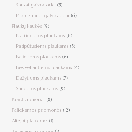
Sausai galvos odai
5
Probleminei galvos odai
6
Plaukų kaukės
9
Natūraliems plaukams
6
Pasipūtusiems plaukams
5
Balintiems plaukams
6
Besiveliantiems plaukams
4
Dažytiems plaukams
7
Sausiems plaukams
9
Kondicionieriai
8
Paliekamos priemonės
12
Aliejai plaukams
1
Terapijos namuose
8