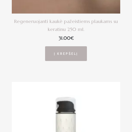
Regeneruojanti kaukė pažeistiems plaukams su
keratinu 250 ml.
31.00
€
Į KREPŠELĮ