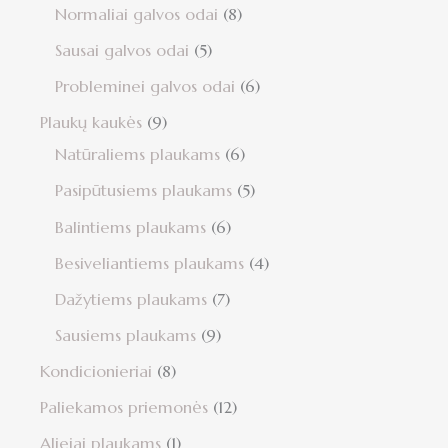
Normaliai galvos odai
8
Sausai galvos odai
5
Probleminei galvos odai
6
Plaukų kaukės
9
Natūraliems plaukams
6
Pasipūtusiems plaukams
5
Balintiems plaukams
6
Besiveliantiems plaukams
4
Dažytiems plaukams
7
Sausiems plaukams
9
Kondicionieriai
8
Paliekamos priemonės
12
Aliejai plaukams
1