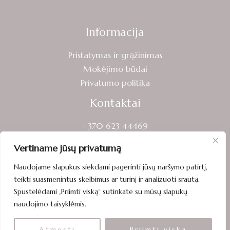
Informacija
Pristatymas ir grąžinimas
Mokėjimo būdai
Privatumo politika
Kontaktai
+370 623 44469
info@sveikasruoga.lt
Vertiname jūsų privatumą
Laisvės g. 13, Mažeikiai
Naudojame slapukus siekdami pagerinti jūsų naršymo patirtį,
teikti suasmenintus skelbimus ar turinį ir analizuoti srautą.
Spustelėdami „Priimti viską“ sutinkate su mūsų slapukų
naudojimo taisyklėmis.
Visos teisės saugomos © 2026 sveikasruoga.lt
Atmesti
Priimti viską