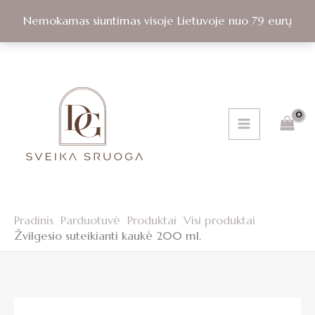
suteikianti
Pereiti
kaukė
Nemokamas siuntimas visoje Lietuvoje nuo 79 eurų
prie
200
turinio
ml.
Pradinis
Parduotuvė
Produktai
Visi produktai
Žvilgesio suteikianti kaukė 200 ml.
produkto