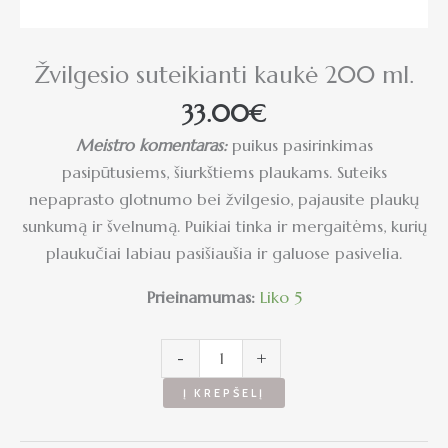
Žvilgesio suteikianti kaukė 200 ml.
33.00
€
Meistro komentaras:
puikus pasirinkimas
pasipūtusiems, šiurkštiems plaukams. Suteiks
nepaprasto glotnumo bei žvilgesio, pajausite plaukų
sunkumą ir švelnumą. Puikiai tinka ir mergaitėms, kurių
plaukučiai labiau pasišiaušia ir galuose pasivelia.
Prieinamumas:
Liko 5
-
+
Į KREPŠELĮ