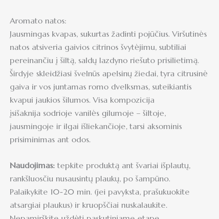
Aromato natos:
Jausmingas kvapas, sukurtas žadinti pojūčius. Viršutinės
natos atsiveria gaivios citrinos švytėjimu, subtiliai
pereinančiu į šiltą, saldų lazdyno riešuto prisilietimą.
Širdyje skleidžiasi švelnūs apelsinų žiedai, tyra citrusinė
gaiva ir vos juntamas romo dvelksmas, suteikiantis
kvapui jaukios šilumos. Visa kompozicija
įsišaknija sodrioje vanilės gilumoje – šiltoje,
jausmingoje ir ilgai išliekančioje, tarsi aksominis
prisiminimas ant odos.
Naudojimas:
tepkite produktą ant švariai išplautų,
rankšluosčiu nusausintų plaukų, po šampūno.
Palaikykite 10-20 min. (jei pavyksta, prašukuokite
atsargiai plaukus) ir kruopščiai nuskalaukite.
Nepamirškite uždėti paskutiniame etape