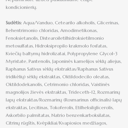
kondicionierių.
Sudėtis:
Aqua/Vanduo, Cetearilo alkoholis, Glicerinas,
Behentrimonio chloridas, Amodimetikonas,
Fenoksietanolis, Distearoiletilhidroksietilmonio
metosulfatas, Hidroksipropilo krakmolo fosfatas,
Kviečių baltymų hidrolizatai, Polypropylene Glycol-3
Myristate, Pantenolis, Japoninės kamelijos sėklų aliejus,
Raphanus Sativus sėklų ekstraktas/Raphanus Sativus
(ridikėlių) sėklų ekstraktas, Oktildodecilo oleatas,
Oktildodekanolis, Cetrimonio chloridas, Vaistinės
magnolijos žievės ekstraktas, Trideceth-12, Rozmarinų
lapų ekstraktas/Rozmarinų (Rosmarinus officinalis) lapų
ekstraktas, Lecitinas, Tokoferolis, Etilheksilglicerolis,
Askorbilo palmitatas, Natrio benzenkarboksilatas,
Citrinų rūgštis, Kvėpikliai/Kvapiosios medžiagos,