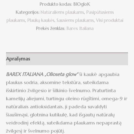
Produkto kodas:
BIOgloK
Kategorijos:
Natūraliems plaukams
,
Pasipūtusiems
plaukams
,
Plaukų kaukės
,
Sausiems plaukams
,
Visi produktai
Prekės ženklas:
Barex Italiana
Aprašymas
BAREX ITALIANA „Olioseta glow“
ši kaukė apgaubia
plaukus sodria, aksomine tekstūra, suteikdama
išskirtinio žvilgesio ir šilkinio švelnumo. Praturtinta
kamelijų aliejumi, turtingu oleino rūgštimi, omega-9 ir
natūraliais antioksidantais, ji padeda suvaldyti
šiaušimąsi, glotnina kutikulę, kad išgautų natūralų
veidrodinį efektą, suteikdama plaukams nepaprastą
žvilgesį ir švelnumo pojūtį.