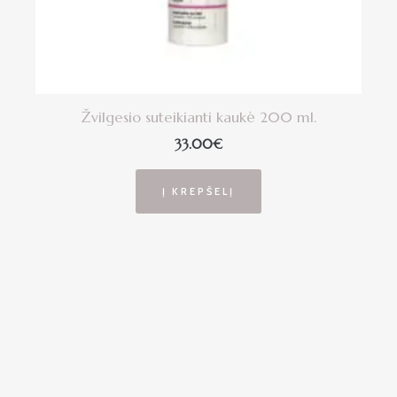
Žvilgesio suteikianti kaukė 200 ml.
33.00
€
Į KREPŠELĮ