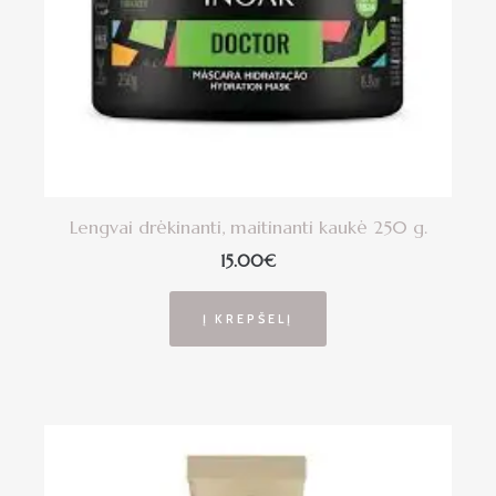
Lengvai drėkinanti, maitinanti kaukė 250 g.
15.00
€
Į KREPŠELĮ