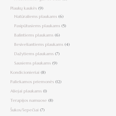
Plaukų kaukės
9
Natūraliems plaukams
6
Pasipūtusiems plaukams
5
Balintiems plaukams
6
Besiveliantiems plaukams
4
Dažytiems plaukams
7
Sausiems plaukams
9
Kondicionieriai
8
Paliekamos priemonės
12
Aliejai plaukams
1
Terapijos namuose
8
Šukos/šepečiai
7