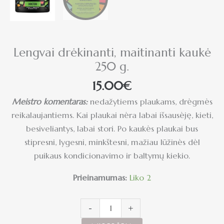
Lengvai drėkinanti, maitinanti kaukė
250 g.
15.00
€
Meistro komentaras:
nedažytiems plaukams, drėgmės
reikalaujantiems. Kai plaukai nėra labai išsausėję, kieti,
besiveliantys, labai stori. Po kaukės plaukai bus
stipresni, lygesni, minkštesni, mažiau lūžinės dėl
puikaus kondicionavimo ir baltymų kiekio.
Prieinamumas:
Liko 2
-
+