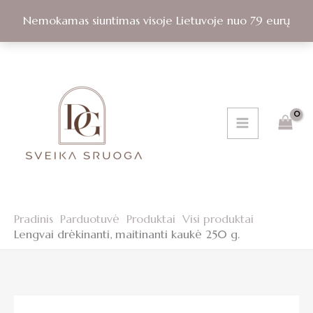
drėkinanti,
Pereiti
maitinanti
Nemokamas siuntimas visoje Lietuvoje nuo 79 eurų
prie
kaukė
turinio
250
g.
Pradinis
Parduotuvė
Produktai
Visi produktai
Lengvai drėkinanti, maitinanti kaukė 250 g.
produkto