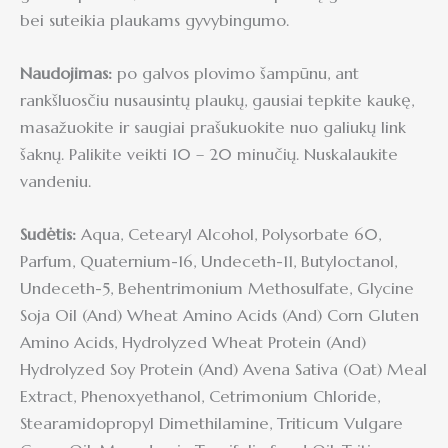
bei suteikia plaukams gyvybingumo.
Naudojimas:
po galvos plovimo šampūnu, ant
rankšluosčiu nusausintų plaukų, gausiai tepkite kaukę,
masažuokite ir saugiai prašukuokite nuo galiukų link
šaknų. Palikite veikti 10 – 20 minučių. Nuskalaukite
vandeniu.
Sudėtis:
Aqua, Cetearyl Alcohol, Polysorbate 60,
Parfum, Quaternium-16, Undeceth-11, Butyloctanol,
Undeceth-5, Behentrimonium Methosulfate, Glycine
Soja Oil (And) Wheat Amino Acids (And) Corn Gluten
Amino Acids, Hydrolyzed Wheat Protein (And)
Hydrolyzed Soy Protein (And) Avena Sativa (Oat) Meal
Extract, Phenoxyethanol, Cetrimonium Chloride,
Stearamidopropyl Dimethilamine, Triticum Vulgare