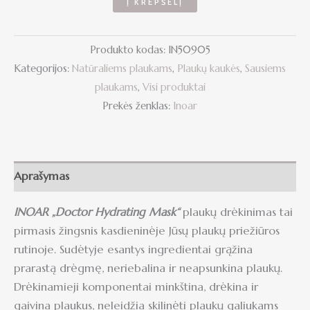
Į KREPŠELĮ
Produkto kodas:
IN50905
Kategorijos:
Natūraliems plaukams
,
Plaukų kaukės
,
Sausiems
plaukams
,
Visi produktai
Prekės ženklas:
Inoar
Aprašymas
INOAR „Doctor Hydrating Mask“
plaukų drėkinimas tai
pirmasis žingsnis kasdieninėje Jūsų plaukų priežiūros
rutinoje. Sudėtyje esantys ingredientai grąžina
prarastą drėgmę, neriebalina ir neapsunkina plaukų.
Drėkinamieji komponentai minkština, drėkina ir
gaivina plaukus, neleidžia skilinėti plaukų galiukams