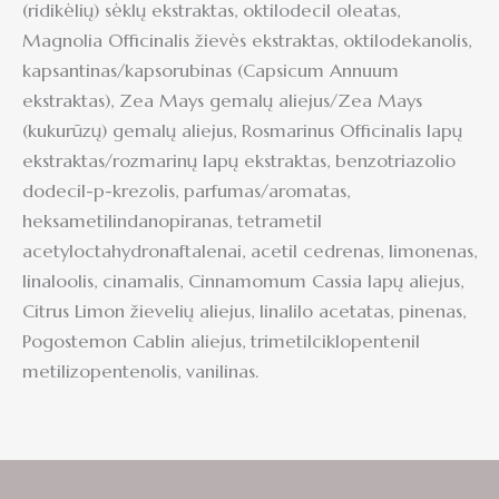
(ridikėlių) sėklų ekstraktas, oktilodecil oleatas,
Magnolia Officinalis žievės ekstraktas, oktilodekanolis,
kapsantinas/kapsorubinas (Capsicum Annuum
ekstraktas), Zea Mays gemalų aliejus/Zea Mays
(kukurūzų) gemalų aliejus, Rosmarinus Officinalis lapų
ekstraktas/rozmarinų lapų ekstraktas, benzotriazolio
dodecil-p-krezolis, parfumas/aromatas,
heksametilindanopiranas, tetrametil
acetyloctahydronaftalenai, acetil cedrenas, limonenas,
linaloolis, cinamalis, Cinnamomum Cassia lapų aliejus,
Citrus Limon žievelių aliejus, linalilo acetatas, pinenas,
Pogostemon Cablin aliejus, trimetilciklopentenil
metilizopentenolis, vanilinas.