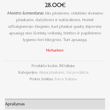
28.00
€
Meistro komentaras:
tiks ploniems, vidutinio storumo
plaukams, dažytiems ir natūraliems. Norint
užbaigiamojo žingsnio, kad plaukai gautų stipresnę
apsaugą nuo išorinių veiksnių, trinties ir papildomo
lygumo bei blizgesio. Turi apsaugą.
Neturime
Produkto kodas:
BIOaliejus
Kategorijos:
Aliejai plaukams
,
Visi produktai
Prekės ženklas:
Barex Italiana
Aprašymas