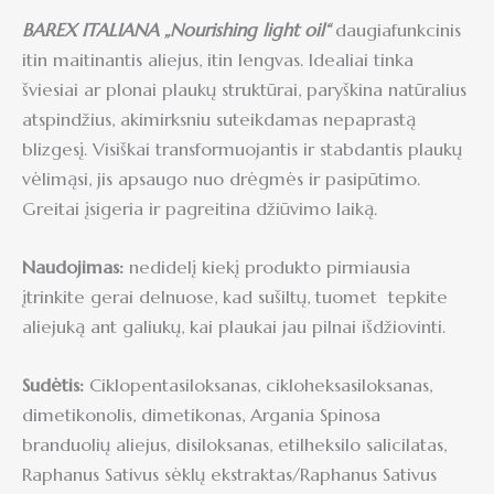
BAREX ITALIANA „Nourishing light oil“
daugiafunkcinis
itin maitinantis aliejus, itin lengvas. Idealiai tinka
šviesiai ar plonai plaukų struktūrai, paryškina natūralius
atspindžius, akimirksniu suteikdamas nepaprastą
blizgesį. Visiškai transformuojantis ir stabdantis plaukų
vėlimąsi, jis apsaugo nuo drėgmės ir pasipūtimo.
Greitai įsigeria ir pagreitina džiūvimo laiką.
Naudojimas:
nedidelį kiekį produkto pirmiausia
įtrinkite gerai delnuose, kad sušiltų, tuomet tepkite
aliejuką ant galiukų, kai plaukai jau pilnai išdžiovinti.
Sudėtis:
Ciklopentasiloksanas, cikloheksasiloksanas,
dimetikonolis, dimetikonas, Argania Spinosa
branduolių aliejus, disiloksanas, etilheksilo salicilatas,
Raphanus Sativus sėklų ekstraktas/Raphanus Sativus