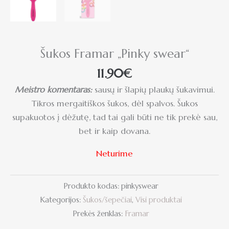
Šukos Framar „Pinky swear“
11.90
€
Meistro komentaras:
sausų ir šlapių plaukų šukavimui.
Tikros mergaitiškos šukos, dėl spalvos. Šukos
supakuotos į dėžutę, tad tai gali būti ne tik prekė sau,
bet ir kaip dovana.
Neturime
Produkto kodas:
pinkyswear
Kategorijos:
Šukos/šepečiai
,
Visi produktai
Prekės ženklas:
Framar