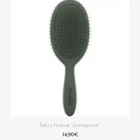
Šukos Framar „Evengreen”
14.90
€