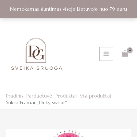
Pereiti
Nemokamas siuntimas visoje Lietuvoje nuo 79 eurų
prie
turinio
Pradinis
Parduotuvė
Produktai
Visi produktai
Šukos Framar „Pinky swear“