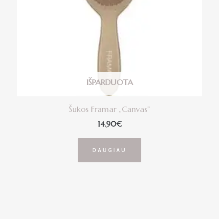
IŠPARDUOTA
Šukos Framar „Canvas”
14.90
€
DAUGIAU