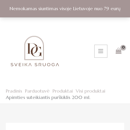
suteikiantis
Pereiti
purškiklis
Nemokamas siuntimas visoje Lietuvoje nuo 79 eurų
prie
200
turinio
ml.
Pradinis
Parduotuvė
Produktai
Visi produktai
Apimties suteikiantis purškiklis 200 ml.
produkto