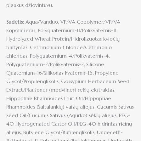
plaukus džiovintuvu.
Sudėtis:
Aqua/Vanduo, VP/VA Copolymer/VP/VA
kopolimeras, Polyquaternium-11/Polikvaternis-11,
Hydrolyzed Wheat Protein/Hidrolizuotas kviečių
baltymas, Cetrimonium Chloride/Cetrimonio
chloridas, Polyquaternium-4/Polikvaternis-4,
Polyquaternium-7/Polikvaternis-7, Silicone
Quaternium-16/Silikonas kvaternis-16, Propylene
Glycol/Propilenglikolis, Gossypium Herbaceum Seed
Extract/Plaušenės (medvilnės) sėklų ekstraktas,
Hippophae Rhamnoides Fruit Oil/Hippophae
Rhamnoides (Šaltalankių) vaisių aliejus, Cucumis Sativus
Seed Oil/Cucumis Sativus (Agurko) sėklų aliejus, PEG-
40 Hydrogenated Castor Oil/PEG-40 hidrintas ricinų
aliejus, Butylene Glycol/Butilenglikolis, Undeceth-
11/Undecet-11, Butyloctanol/Butiloktanonas, Undeceth-