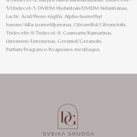
5/Undecet-5, DMDM Hydantoin/DMDM hidantoinas,
Lactic Acid/Pieno rūgštis, Alpha-Isomethyl
Ionone/Alfa-izometiljononas, Citronellol/Citronelolis,
Trideceth-9/Tridecet-9, Coumarin/Kumarinas,
Limonene/Limonenas, Geraniol/Geranolis,
Parfum/Fragrance/Kvapiosios medžiagos.