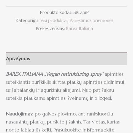
Produkto kodas:
BICapiP
Kategorijos:
Visi produktai
,
Paliekamos priemonės
Prekės ženklas:
Barex Italiana
Aprašymas
BAREX ITALIANA „Vegan restrukturing spray“
apimties
suteikiantis purškiklis skirtas plaukų apimties didinimui
su šaltalankių ir agurkiniu aliejumi. Nuo pat šaknų
suteikia plaukams apimties, švelnumą ir blizgesį.
Naudojimas:
po galvos plovimo, ant rankšluosčiu
nusausintų plaukų, purškite į šaknis. Tas vietas, kurias
norite labiau išsikelti. Prašukuokite ir išformuokite