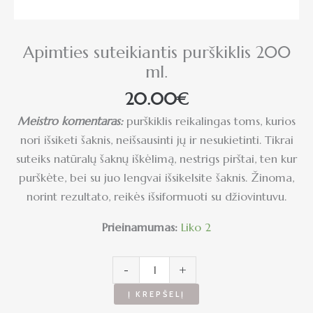
Apimties suteikiantis purškiklis 200
ml.
20.00
€
Meistro komentaras:
purškiklis reikalingas toms, kurios
nori išsiketi šaknis, neišsausinti jų ir nesukietinti. Tikrai
suteiks natūralų šaknų iškėlimą, nestrigs pirštai, ten kur
purškėte, bei su juo lengvai išsikelsite šaknis. Žinoma,
norint rezultato, reikės išsiformuoti su džiovintuvu.
Prieinamumas:
Liko 2
-
+
Į KREPŠELĮ