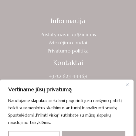
Informacija
Pristatymas ir grąžinimas
Mokėjimo būdai
Privatumo politika
Kontaktai
+370 623 44469
info@sveikasruoga.lt
Vertiname jūsų privatumą
Laisvės g. 13, Mažeikiai
Naudojame slapukus siekdami pagerinti jūsų naršymo patirtį,
teikti suasmenintus skelbimus ar turinį ir analizuoti srautą.
Spustelėdami „Priimti viską“ sutinkate su mūsų slapukų
naudojimo taisyklėmis.
Visos teisės saugomos © 2026 sveikasruoga.lt